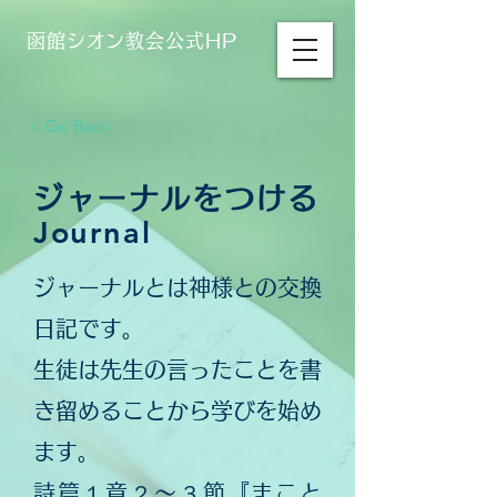
函館シオン教会公式HP
< Go Back
ジャーナルをつける
Journal
ジャーナルとは神様との交換
日記です。
生徒は先生の言ったことを書
き留めることから学びを始め
ます。
詩篇１章２〜３節『まこと